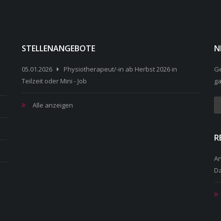
STELLENANGEBOTE
N
05.01.2026
Physiotherapeut/-in ab Herbst 2026 in
Ge
Teilzeit oder Mini - Job
ga
Alle anzeigen
R
A
D