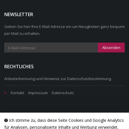
NEWSLETTER
Geben Sie hier Ihre E-Mail Adresse ein um Neuigkeiten ganz bequem
per Mail zu erhalten.
Absenden
RECHTLICHES
Anbieterkennung
und Hinweise zur
Datenschutzbestimmung
.
Kontakt
Impressum
Datenschutz
Ich stimme zu, dass diese Seite Cookies und Google Analytics
für Analysen, personalisierte Inhalte und Werbung verwendet.