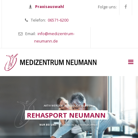
Praxisauswahl
Folge uns:
Telefon:
06571-6200
Email:
info@medizentrum-
neumann.de
AKTIV WERDEN - BEWEGLICH BLEIBEN
REHASPORT NEUMANN
NUR BEI UNS
· TRAINING IN KLEINSTGRUPPEN